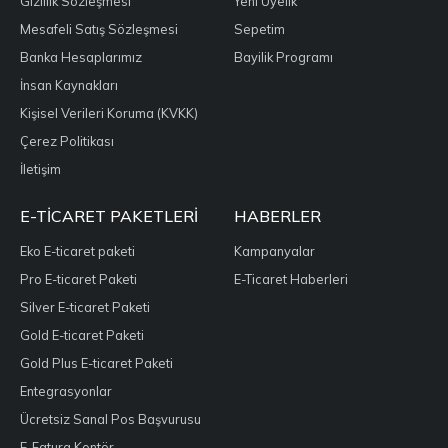
Gizlilik Sözleşmesi
Yeni Üyelik
Mesafeli Satış Sözleşmesi
Sepetim
Banka Hesaplarımız
Bayilik Programı
İnsan Kaynakları
Kişisel Verileri Koruma (KVKK)
Çerez Politikası
İletişim
E-TICARET PAKETLERI
HABERLER
Eko E-ticaret paketi
Kampanyalar
Pro E-ticaret Paketi
E-Ticaret Haberleri
Silver E-ticaret Paketi
Gold E-ticaret Paketi
Gold Plus E-ticaret Paketi
Entegrasyonlar
Ücretsiz Sanal Pos Başvurusu
E-Fatura Kontör