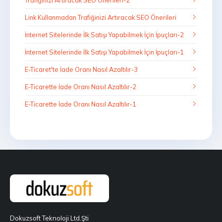
Link Kullanmadan Trafiğinizi Artıracak SEO Önerileri
İnternet Sitelerinde İlk Satışı Yapabilmek İçin İpuçları-2
İnternet Sitelerinde İlk Satışı Yapabilmek İçin İpuçları-1
E-Ticaret'te İade Oranı Nasıl Azaltılır-3
E-Ticarette İade Oranı Nasıl Azaltılır-2
E-Ticarette İade Oranı Nasıl Azaltılır-1
Dokuzsoft Teknoloji Ltd.Şti