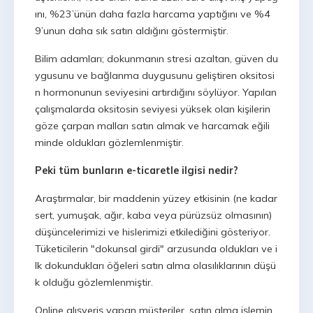
ını, %23’ünün daha fazla harcama yaptığını ve %4
9’unun daha sık satın aldığını göstermiştir.
Bilim adamları; dokunmanın stresi azaltan, güven du
ygusunu ve bağlanma duygusunu geliştiren oksitosi
n hormonunun seviyesini artırdığını söylüyor. Yapılan
çalışmalarda oksitosin seviyesi yüksek olan kişilerin
göze çarpan malları satın almak ve harcamak eğili
minde oldukları gözlemlenmiştir.
Peki tüm bunların e-ticaretle ilgisi nedir?
Araştırmalar, bir maddenin yüzey etkisinin (ne kadar
sert, yumuşak, ağır, kaba veya pürüzsüz olmasının)
düşüncelerimizi ve hislerimizi etkilediğini gösteriyor.
Tüketicilerin "dokunsal girdi" arzusunda oldukları ve i
lk dokundukları öğeleri satın alma olasılıklarının düşü
k olduğu gözlemlenmiştir.
Online alışveriş yapan müşteriler, satın alma işlemin