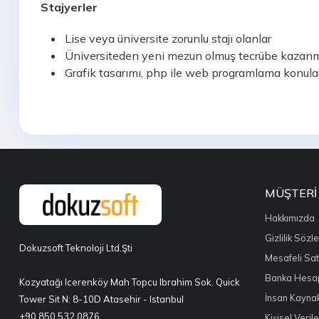
Stajyerler
Lise veya üniversite zorunlu stajı olanlar
Üniversiteden yeni mezun olmuş tecrübe kazanma
Grafik tasarımı, php ile web programlama konular
MÜŞTERI
Hakkımızda
Gizlilik Sözl
Dokuzsoft Teknoloji Ltd.Şti
Mesafeli Sat
Banka Hesap
Kozyatağı Icerenköy Mah Topcu Ibrahim Sok. Quick
İnsan Kaynak
Tower Sit N: 8-10D Atasehir - Istanbul
+90 850 532 0876
Kişisel Veri