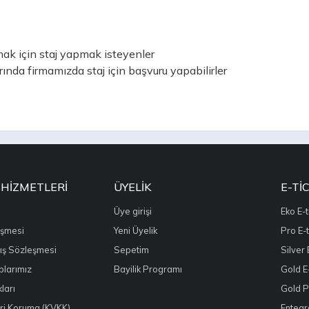
k için staj yapmak isteyenler
ında firmamızda staj için başvuru yapabilirler
 HIZMETLERI
ÜYELIK
E-TI
Üye girişi
Eko E-t
eşmesi
Yeni Üyelik
Pro E-t
ış Sözleşmesi
Sepetim
Silver 
larımız
Bayilik Programı
Gold E-
ları
Gold Pl
leri Koruma (KVKK)
Entegr