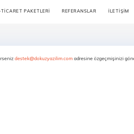
-TICARET PAKETLERI
REFERANSLAR
İLETIŞIM
erseniz
destek@dokuzyazilim.com
adresine özgeçmişinizi gönd