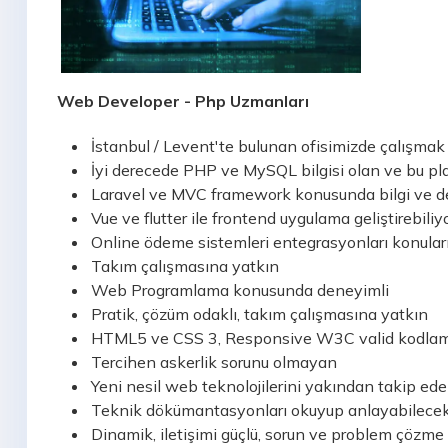
Web Developer - Php Uzmanları
İstanbul / Levent'te bulunan ofisimizde çalışmak
İyi derecede PHP ve MySQL bilgisi olan ve bu pl
Laravel ve MVC framework konusunda bilgi ve d
Vue ve flutter ile frontend uygulama geliştirebiliy
Online ödeme sistemleri entegrasyonları konuları
Takım çalışmasına yatkın
Web Programlama konusunda deneyimli
Pratik, çözüm odaklı, takım çalışmasına yatkın
HTML5 ve CSS 3, Responsive W3C valid kodlam
Tercihen askerlik sorunu olmayan
Yeni nesil web teknolojilerini yakından takip ed
Teknik dökümantasyonları okuyup anlayabilecek 
Dinamik, iletişimi güçlü, sorun ve problem çözme