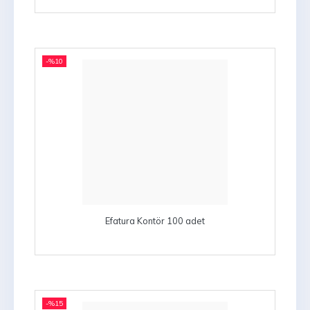
-%
10
Efatura Kontör 100 adet
-%
15