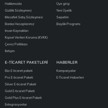
Hakkımızda
Üye girişi
Gizlilik Sözleşmesi
Yeni Üyelik
Mesafeli Satış Sözleşmesi
Sepetim
Banka Hesaplarımız
Bayilik Programı
İnsan Kaynakları
Kişisel Verileri Koruma (KVKK)
Çerez Politikası
İletişim
E-TICARET PAKETLERI
HABERLER
Eko E-ticaret paketi
Kampanyalar
Pro E-ticaret Paketi
E-Ticaret Haberleri
Silver E-ticaret Paketi
Gold E-ticaret Paketi
Gold Plus E-ticaret Paketi
Entegrasyonlar