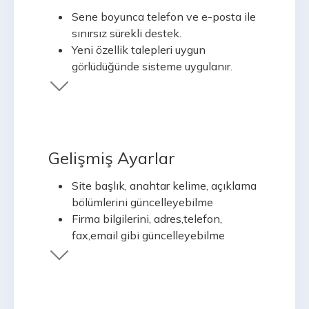
Anasayfa değiştirlebilir ve
Sene boyunca telefon ve e-posta ile
yönetilebilir.
sınırsız sürekli destek.
Yeni özellik talepleri uygun
görlüdüğünde sisteme uygulanır.
Gelişmiş Ayarlar
Site başlık, anahtar kelime, açıklama
bölümlerini güncelleyebilme
Firma bilgilerini, adres,telefon,
fax,email gibi güncelleyebilme
Ödeme seçeneklerini aktifleme ve
pasifleme
Sipariş durumlarını ekleme,silme
güncelleme