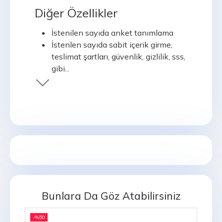
Kargo ücretlerini girme
Diğer Özellikler
Hediye paketi fiyatlarını tanımlama
Site modül yerlerinin ayarlanması
İstenilen sayıda anket tanımlama
Tedarikçi tanımlama
İstenlen sayıda sabit içerik girme,
teslimat şartları, güvenlik, gizlilik, sss,
gibi...
SSL (Güvenlik Sertifikası)
Entegrasyonu
İletişim formundan gelen mesajları
listeleme
Haftalık yeni ürünler otomatik email
olarak gönderilir.
Toplu email gönderebilme
Üyelere, email listesine
katılanlara, mesaj yazanlara
Haber girişi
Bunlara Da Göz Atabilirsiniz
Banner yönetimi
Slide show, resim ve flash
-%
50