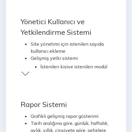
Üye gruplarına göre reklam kodu
oluşturma
İstenilen üyelere mesaj gönderilmesi
Yönetici Kullanıcı ve
Üyelerin adres bilgilerinin ve sipariş
Yetkilendirme Sistemi
sayılarının görünmesi
Site yönetimi için istenilen sayıda
kullanıcı ekleme
Gelişmiş yetki sistemi
İstenilen kişiye istenilen modül
üzerinde
silme,düzenleme,görüntüleme
yetkileri verme
Rapor Sistemi
Grafikli gelişmiş rapor gösterimi
Tarih aralığına göre, günlük, haftalık,
aylık, yıllık, cinsiyete göre, şehirlere