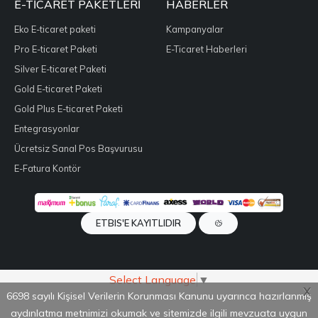
E-TICARET PAKETLERI
HABERLER
Eko E-ticaret paketi
Kampanyalar
Pro E-ticaret Paketi
E-Ticaret Haberleri
Silver E-ticaret Paketi
Gold E-ticaret Paketi
Gold Plus E-ticaret Paketi
Entegrasyonlar
Ücretsiz Sanal Pos Başvurusu
E-Fatura Kontör
ETBIS'E KAYITLIDIR
Select Language
▼
X
6698 sayılı Kişisel Verilerin Korunması Kanunu uyarınca hazırlanmış
aydınlatma metnimizi okumak ve sitemizde ilgili mevzuata uygun