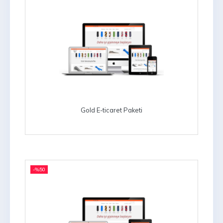
şeklinde sitenin istenilen yerine
banner girebilme
Arama motorları için optimize
edilmiştir
Tüm arama motorlarına otomatik
olarak kaydedilir.
Sepet sistemi
Güvenli login sistemi
Gold E-ticaret Paketi
Üyelik Sistemi, Üyelik Bilgilerini
Güncelleme
Üyelerin kendi kategori tercihlerini
yapması
Sınırsız adres tanımlayabilme
-%
50
Favorilerim sistemi
Stokta olmayan ürünlerin farklı
görünmesi
Satışta olmayan ve satışa çıkacak