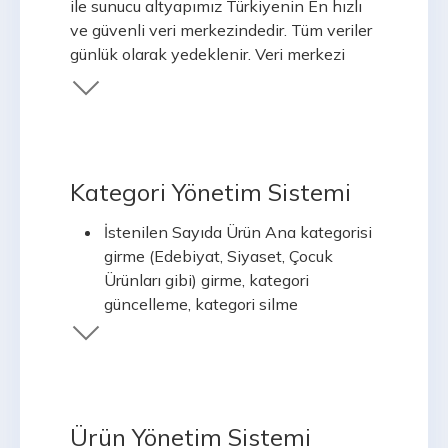
ile sunucu altyapımız Türkiyenin En hızlı
ve güvenli veri merkezindedir. Tüm veriler
günlük olarak yedeklenir. Veri merkezi
güvenliği üst düzeydedir ve dünya
standartlarına uygundur. Yazılım altyapısı
Linux sunucular üzerinde çalışan PHP-
MYSQL üzerine kuruludur.
Kategori Yönetim Sistemi
İstenilen Sayıda Ürün Ana kategorisi
girme (Edebiyat, Siyaset, Çocuk
Ürünları gibi) girme, kategori
güncelleme, kategori silme
İstenilen Sayıda Alt Kategori girme
(Edebiyat/Roman,
Edebiyat/Deneme, Edebiyat/Şiir gibi
), kategori güncelleme, kategori silme
İstenilen derinlikte kategori girebilme
Ürün Yönetim Sistemi
(Edebiyat/Roman/Polisiye Roman/....