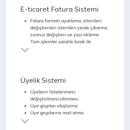
adı,semt vs.
E-ticaret Fatura Sistemi
İstenilen kategoriye istenilen
Siparişten fatura basma
detay özelliği ekleme
Sipariş verilen ürünleri tedarikçisine
Fatura formatı ayarlama, istenilen
İndirimler ve kampanyalar sistemi
göre gruplama ve tedarikçiye email
değişkenleri istenilen yerde çıkarma,
Ürünlere indirim uygulama
gönderme
sınırsız değişken ve yazı ekleme.
Markalara indirim uygulama
Tüm işlemler sürükle bırak ile
Kategorilere indirim uygulama
kolaylıkla yapılabiliyor.
Ürün çiftleri oluşturma, ikili
Fatura numarası girişi ve fatura
teklifler, (bu ürünleri birlikte
basımı
alırsan %10 indirim)
Geçmiş faturalara erişebilme, arama
Sipariş tutarı şunu geçerse şu
listeleme
Üyelik Sistemi
kadar indirim.
Üyelerin listelenmesi,
değiştirilmesi,silinmesi
Üye grupları oluşturma
Üye gruplarına mail atma
Üye gruplarına özel indirim
tanımalama