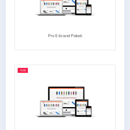
ürünları ayrı listeleme
Satışa çıkınca haber verme sistemi
Bu ürünü alanlar bunları satın aldı
sistemi
Gelişmiş arama
Pro E-ticaret Paketi
Aramada Otomatik tamamlama
sistemi
Doğum günü hatırlatma mesajları
Havale ile ödeme, kredi kartı ile
ödeme
-%
50
Sanal Pos Entegrasyonu
Sipariş sırasında Kargo Seçebilme
Sipariş sırasında hediye paketi
seçebilme
Sipariş sırasında kargoya ve özel not
bırakabilme
Üye olmadan sipariş verebilme
Ürünü başkasına tavsiye etme,
arkadaşına tavsiye et,email gönder