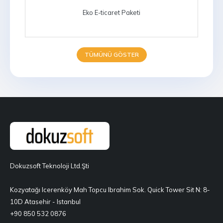
Ürüne yorum yazma
Eko E-ticaret Paketi
Ürüne puan verme, yıldız veme
sistemi
Ürünü Facebook, digg, google gibi
TÜMÜNÜ GÖSTER
sosyal networklerde paylaşma
imkanı
Özel reyonlar, En Yeniler,
Kampanyadakiler, En çok satanlar
gibi, istenilen sayıda istenilen isimle
ve sitenin istenilen yerinde, resimli,
resimsiz modül tanımlama
Haberler
Email listemize katılın bölümü
Anket yayınlama
Dokuzsoft Teknoloji Ltd.Şti
Kozyatağı Icerenköy Mah Topcu Ibrahim Sok. Quick Tower Sit N: 8-
10D Atasehir - Istanbul
+90 850 532 0876